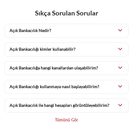
Sıkça Sorulan Sorular
Açık Bankacılık Nedir?
Açık Bankacılık, müşterilerin kendi izni dahilinde, diğer
bankalardaki hesaplarının üçüncü parti sağlayıcıları ile
Açık Bankacılığı kimler kullanabilir?
paylaşılmasına olanak sağlayan bir hizmet modelidir.
Birden fazla bankada hesabı olan Bireysel, KOBİ ve Tüzel tüm
müşteriler, Açık Bankacılık hizmetlerinden faydalanabilir.
Açık Bankacılığa hangi kanallardan ulaşabilirim?
Açık Bankacılık hizmetine Golden Global Mobil ve İnternet
Bankacılığı'ndan ulaşabilirsiniz.
Açık Bankacılığı kullanmaya nasıl başlayabilirim?
Golden Global Mobil ve İnternet Bankacılığına giriş yaptıktan
sonra Hesaplar menü adımından "Diğer Banka Hesabı Ekle" ye
Açık Bankacılık ile hangi hesapları görüntüleyebilirim?
tıklayarak kullanmaya başlayabilirsiniz.
Tüm vadesiz TL ve döviz hesaplarınızı görüntüleyebilirsiniz.
Tümünü Gör