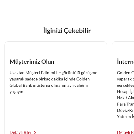
İlginizi Çekebilir
Müşterimiz Olun
İntern
Uzaktan Müşteri Edinimi ile görüntülü görüşme
Golden Gl
yaparak sadece birkaç dakika içinde Golden
yaparak b
Global Bank müşterisi olmanın ayrıcalığını
gerçekleş
yaşayın!
Hesap İş
Nakit Akı
Para Tran
Döviz/Kı
Yatırım İ
Detaylı Bilgi
Detaylı Bi