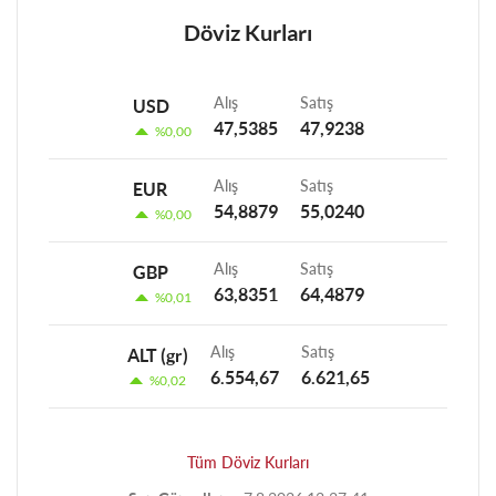
Döviz Kurları
Alış
Satış
USD
47,5385
47,9238
%0,00
Alış
Satış
EUR
54,8879
55,0240
%0,00
Alış
Satış
GBP
63,8351
64,4879
%0,01
Alış
Satış
ALT (gr)
6.554,67
6.621,65
%0,02
Tüm Döviz Kurları