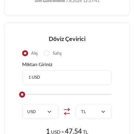
Son Güncelleme
7.8.2026 12:27:41
Döviz Çevirici
Alış
Satış
Miktarı Giriniz
USD
TL
1
47.54
USD =
TL