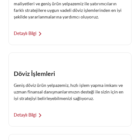
maliyetleri ve geniş ürün yelpazemiz ile yatırımcıların
farklı stratejilere uygun vadeli döviz işlemlerinden en iyi
şekilde yararlanmalarına yardımcı oluyoruz.
Detaylı Bilgi
Döviz İşlemleri
Geniş döviz ürün yelpazemiz, hızlı işlem yapma imkanı ve
uzman finansal danışmanlarımızın desteği ile sizin için en
iyi stratejiyi belirleyebilmenizi sağlıyoruz.
Detaylı Bilgi